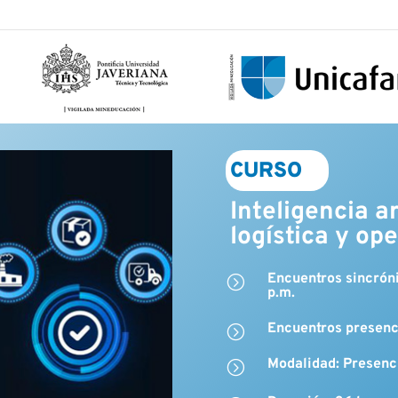
CURSO
Inteligencia ar
logística y op
Encuentros sincróni
=
p.m.
Encuentros presenci
=
Modalidad: Presenci
=