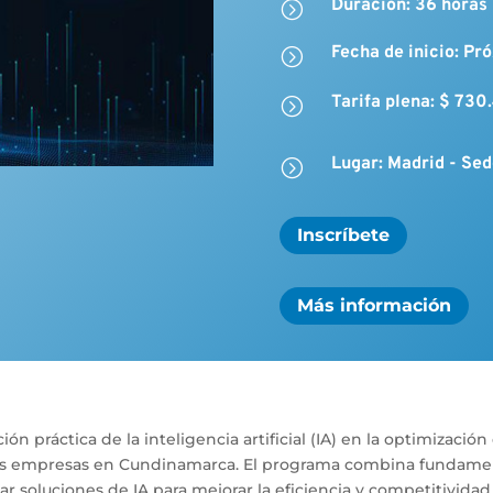
Duración: 36 horas
=
Fecha de inicio: P
=
Tarifa plena: $ 730.
=
Lugar: Madrid - Se
=
Inscríbete
Más información
ón práctica de la inteligencia artificial (IA) en la optimizació
 las empresas en Cundinamarca. El programa combina fundament
 soluciones de IA para mejorar la eficiencia y competitividad